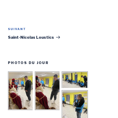
Navigation
de
SUIVANT
Article
l’article
suivant
Saint-Nicolas Loustics
PHOTOS DU JOUR