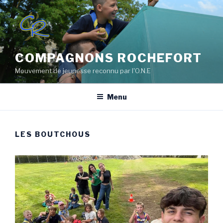
Aller
au
contenu
principal
COMPAGNONS ROCHEFORT
Mouvement de jeunesse reconnu par l'O.N.E
Menu
LES BOUTCHOUS