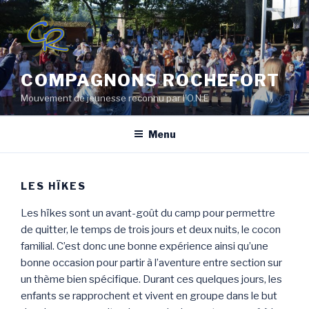
Aller
au
contenu
principal
COMPAGNONS ROCHEFORT
Mouvement de jeunesse reconnu par l'O.N.E
Menu
LES HÏKES
Les hïkes sont un avant-goût du camp pour permettre
de quitter, le temps de trois jours et deux nuits, le cocon
familial. C’est donc une bonne expérience ainsi qu’une
bonne occasion pour partir à l’aventure entre section sur
un thème bien spécifique. Durant ces quelques jours, les
enfants se rapprochent et vivent en groupe dans le but